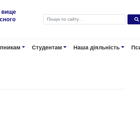
е вище
Пошук
існого
упникам
Студентам
Наша діяльність
Пс