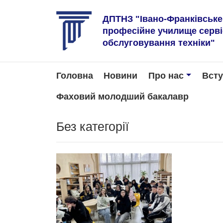
ДПТНЗ "Івано-Франківськ
професійне училище серв
обслуговування техніки"
Головна
Новини
Про нас
Вст
Фаховий молодший бакалавр
Без категорії