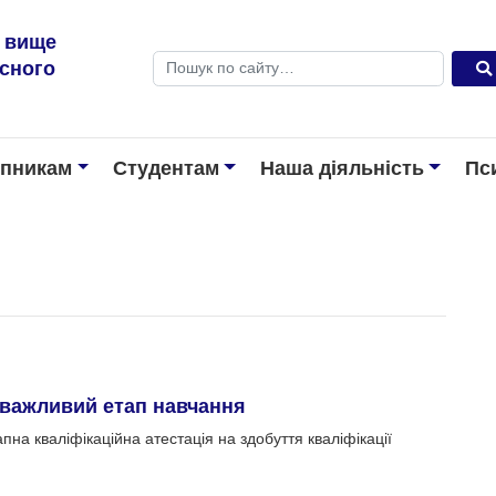
е вище
Пошук
існого
упникам
Студентам
Наша діяльність
Пс
– важливий етап навчання
на кваліфікаційна атестація на здобуття кваліфікації