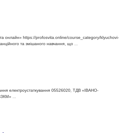
нлайн» https://profosvita.online/course_category/klyuchovi-
нційного та змішаного навчання, що ...
вання електроустаткування 05526020, ТДВ «ІВАНО-
3КМ» ...