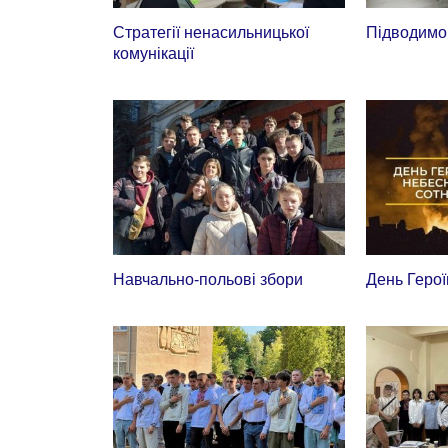
Стратегії ненасильницької
Підводимо
комунікації
Навчально-польові збори
День Герої