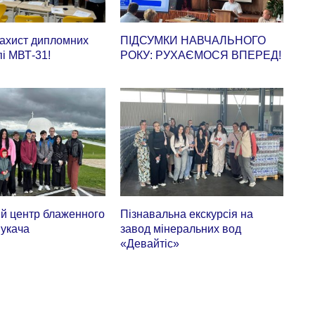
захист дипломних
ПІДСУМКИ НАВЧАЛЬНОГО
пі МВТ-31!
РОКУ: РУХАЄМОСЯ ВПЕРЕД!
ий центр блаженного
Пізнавальна екскурсія на
укача
завод мінеральних вод
«Девайтіс»