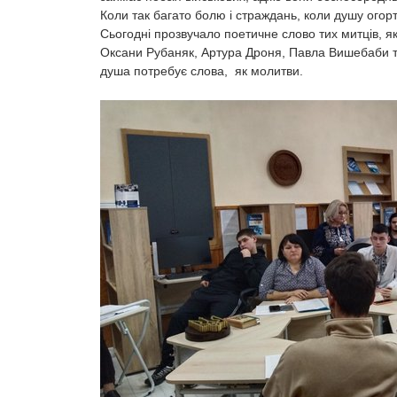
Коли так багато болю і страждань, коли душу огорт
Сьогодні прозвучало поетичне слово тих митців, як
Оксани Рубаняк, Артура Дроня, Павла Вишебаби т
душа потребує слова, як молитви.