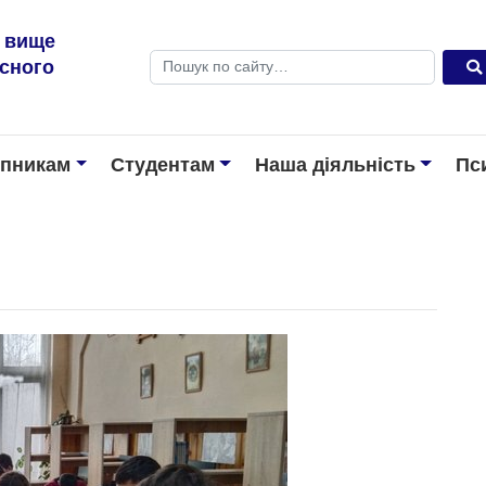
е вище
Пошук
існого
упникам
Студентам
Наша діяльність
Пс