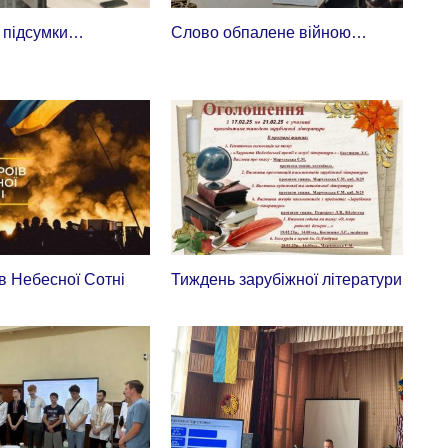
 підсумки…
Слово обпалене війною…
в Небесної Сотні
Тиждень зарубіжної літератури