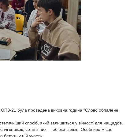
1 і ОПЗ-21 була проведена виховна година “Слово обпалене
стетичніший спосіб, який залишиться у вічності для нащадків.
ячі книжок, сотні з них — збірки віршів. Особливе місце
 беруть у ній участь.