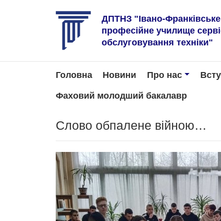
ДПТНЗ "Івано-Франківськ
професійне училище серв
обслуговування техніки"
Головна
Новини
Про нас
Вст
Фаховий молодший бакалавр
Слово обпалене війною…