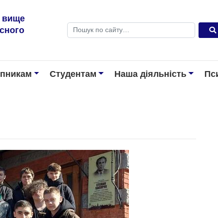
е вище
Пошук
існого
упникам
Студентам
Наша діяльність
Пс