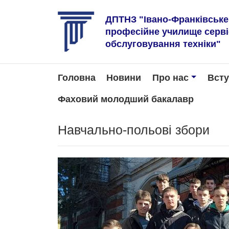
ДПТНЗ "Івано-Франківськ
професійне училище серв
обслуговування техніки"
Головна
Новини
Про нас
Вст
Фаховий молодший бакалавр
Навчально-польові збори