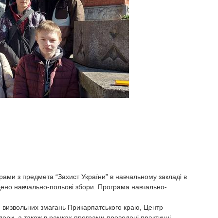
рами з предмета “Захист України” в навчальному закладі в
дено навчально-польові збори. Програма навчально-
й визвольних змагань Прикарпатського краю, Центр
дери, а також в рамках програми проведені практичні