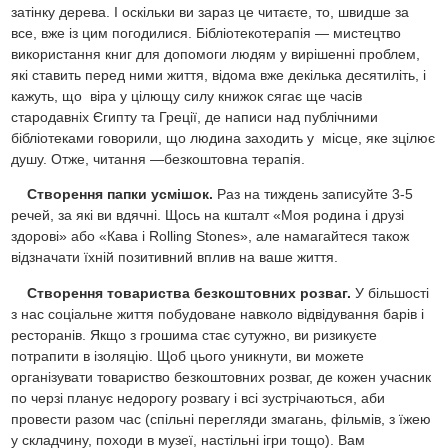
затінку дерева. І оскільки ви зараз це читаєте, то, швидше за
все, вже із цим погодилися. Бібліотекотерапія — мистецтво
використання книг для допомоги людям у вирішенні проблем,
які ставить перед ними життя, відома вже декілька десятиліть, і
кажуть, що віра у цілющу силу книжок сягає ще часів
стародавніх Єгипту та Греції, де написи над публічними
бібліотеками говорили, що людина заходить у місце, яке зцілює
душу. Отже, читання —безкоштовна терапія.
Створення папки усмішок.
Раз на тиждень записуйте 3-5
речей, за які ви вдячні. Щось на кшталт «Моя родина і друзі
здорові» або «Кава і Rolling Stones», але намагайтеся також
відзначати їхній позитивний вплив на ваше життя.
Створення товариства безкоштовних розваг.
У більшості
з нас соціальне життя побудоване навколо відвідування барів і
ресторанів. Якщо з грошима стає сутужно, ви ризикуєте
потрапити в ізоляцію. Щоб цього уникнути, ви можете
організувати товариство безкоштовних розваг, де кожен учасник
по черзі планує недорогу розвагу і всі зустрічаються, аби
провести разом час (спільні перегляди змагань, фільмів, з їжею
у складчину, походи в музеї, настільні ігри тощо). Вам