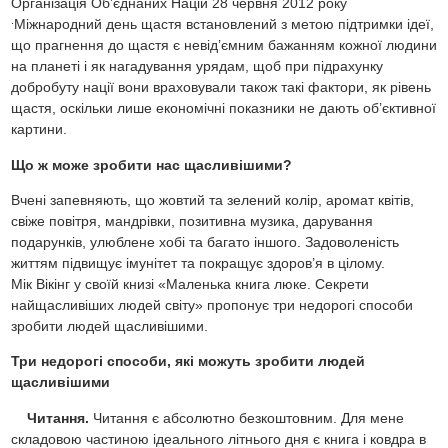
Організація Об’єднаних Націй 28 червня 2012 року
.
Міжнародний день щастя встановлений з метою підтримки ідеї,
що прагнення до щастя є невід’ємним бажанням кожної людини
на планеті і як нагадування урядам, щоб при підрахунку
добробуту нації вони враховували також такі фактори, як рівень
щастя, оскільки лише економічні показники не дають об’єктивної
картини.
Що ж може зробити нас щасливішими?
Вчені запевняють, що жовтий та зелений колір, аромат квітів,
свіже повітря, мандрівки, позитивна музика, дарування
подарунків, улюблене хобі та багато іншого. Задоволеність
життям підвищує імунітет та покращує здоров’я в цілому.
Мік Вікінг у своїй книзі «Маленька книга люке. Секрети
найщасливіших людей світу» пропонує три недорогі способи
зробити людей щасливішими.
Три недорогі способи, які можуть зробити людей
щасливішими
Читання.
Читання є абсолютно безкоштовним. Для мене
складовою частиною ідеального літнього дня є книга і ковдра в