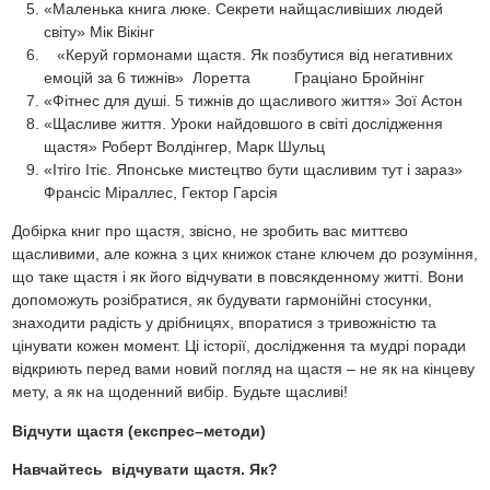
«Маленька книга люке. Секрети найщасливіших людей
світу» Мік Вікінг
«Керуй гормонами щастя. Як позбутися від негативних
емоцій за 6 тижнів» Лоретта Граціано Бройнінг
«Фітнес для душі. 5 тижнів до щасливого життя» Зої Астон
«Щасливе життя. Уроки найдовшого в світі дослідження
щастя» Роберт Волдінгер, Марк Шульц
«Ітіго Ітіє. Японське мистецтво бути щасливим тут і зараз»
Франсіс Міраллес, Гектор Гарсія
Добірка книг про щастя, звісно, не зробить вас миттєво
щасливими, але кожна з цих книжок стане ключем до розуміння,
що таке щастя і як його відчувати в повсякденному житті. Вони
допоможуть розібратися, як будувати гармонійні стосунки,
знаходити радість у дрібницях, впоратися з тривожністю та
цінувати кожен момент. Ці історії, дослідження та мудрі поради
відкриють перед вами новий погляд на щастя – не як на кінцеву
мету, а як на щоденний вибір. Будьте щасливі!
Відчути щастя (експрес–методи)
Навчайтесь відчувати щастя. Як?