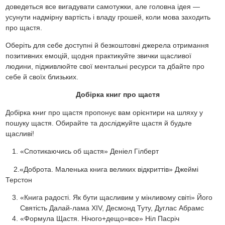
доведеться все вигадувати самотужки, але головна ідея —
усунути надмірну вартість і владу грошей, коли мова заходить
про щастя.
Оберіть для себе доступні й безкоштовні джерела отримання
позитивних емоцій, щодня практикуйте звички щасливої
людини, підживлюйте свої ментальні ресурси та дбайте про
себе й своїх близьких.
​
Добірка книг про щастя
Добірка книг про щастя пропонує вам орієнтири на шляху у
пошуку щастя. Обирайте та досліджуйте щастя й будьте
щасливі!
«Спотикаючись об щастя» Деніел Гілберт
2.«Доброта. Маленька книга великих відкриттів» Джеймі
Терстон
«Книга радості. Як бути щасливим у мінливому світі» Його
Святість Далай-лама XIV, Десмонд Туту, Дуглас Абрамс
«Формула Щастя. Нічого+дещо=все» Ніл Пасріч