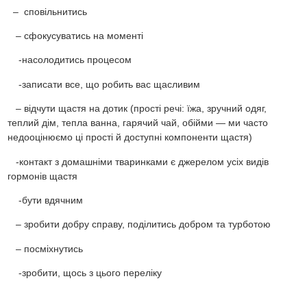
– сповільнитись
– сфокусуватись на моменті
-насолодитись процесом
-записати все, що робить вас щасливим
– відчути щастя на дотик (прості речі: їжа, зручний одяг,
теплий дім, тепла ванна, гарячий чай, обійми — ми часто
недооцінюємо ці прості й доступні компоненти щастя)
-контакт з домашніми тваринками є джерелом усіх видів
гормонів щастя
-бути вдячним
– зробити добру справу, поділитись добром та турботою
– посміхнутись
-зробити, щось з цього переліку